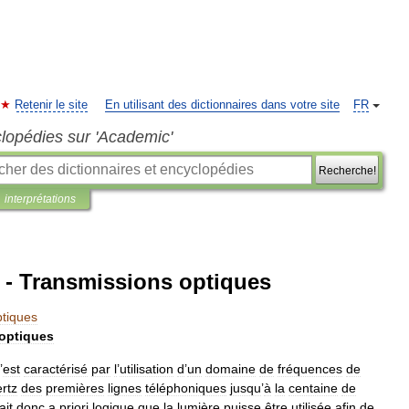
Retenir le site
En utilisant des dictionnaires dans votre site
FR
clopédies sur 'Academic'
Recherche!
interprétations
Transmissions optiques
ptiques
optiques
’
est
caractérisé
par
l
’
utilisation
d
’
un
domaine
de
fréquences
de
ertz
des
premières
lignes
téléphoniques
jusqu
’
à
la
centaine
de
ait
donc
a
priori
logique
que
la
lumière
puisse
être
utilisée
afin
de