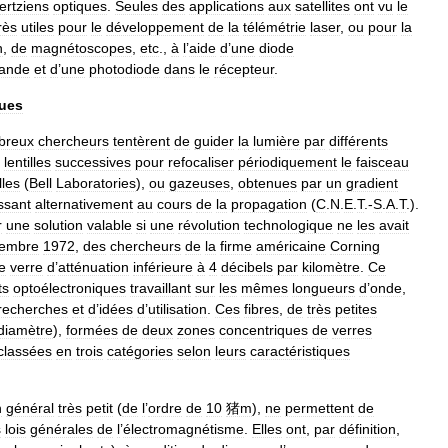
ertziens
optiques
.
Seules
des
applications
aux
satellites
ont
vu
le
rès
utiles
pour
le
développement
de
la
télémétrie
laser
,
ou
pour
la
n
,
de
magnétoscopes
,
etc
.,
à
l
’
aide
d
’
une
diode
ande
et
d
’
une
photodiode
dans
le
récepteur
.
ques
breux
chercheurs
tentèrent
de
guider
la
lumière
par
différents
lentilles
successives
pour
refocaliser
périodiquement
le
faisceau
lles
(
Bell
Laboratories
),
ou
gazeuses
,
obtenues
par
un
gradient
issant
alternativement
au
cours
de
la
propagation
(
C
.
N
.
E
.
T
.-
S
.
A
.
T
.).
r
une
solution
valable
si
une
révolution
technologique
ne
les
avait
tembre
1972
,
des
chercheurs
de
la
firme
américaine
Corning
e
verre
d
’
atténuation
inférieure
à
4
décibels
par
kilomètre
.
Ce
ts
optoélectroniques
travaillant
sur
les
mêmes
longueurs
d
’
onde
,
recherches
et
d
’
idées
d
’
utilisation
.
Ces
fibres
,
de
très
petites
diamètre
),
formées
de
deux
zones
concentriques
de
verres
classées
en
trois
catégories
selon
leurs
caractéristiques
n
général
très
petit
(
de
l
’
ordre
de
10
猪m
),
ne
permettent
de
s
lois
générales
de
l
’
électromagnétisme
.
Elles
ont
,
par
définition
,