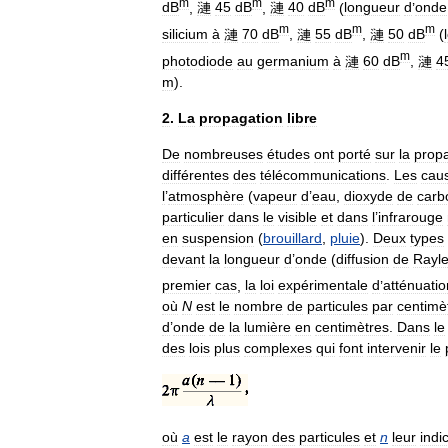
m
m
m
dB
,
漣
45
dB
,
漣
40
dB
(
longueur
d
’
onde
m
m
m
silicium
à
漣
70
dB
,
漣
55
dB
,
漣
50
dB
(
m
photodiode
au
germanium
à
漣
60
dB
,
漣
4
m
).
2
.
La
propagation
libre
De
nombreuses
études
ont
porté
sur
la
prop
différentes
des
télécommunications
.
Les
cau
l
’
atmosphère
(
vapeur
d
’
eau
,
dioxyde
de
carb
particulier
dans
le
visible
et
dans
l
’
infrarouge
en
suspension
(
brouillard
,
pluie
).
Deux
types
devant
la
longueur
d
’
onde
(
diffusion
de
Rayle
premier
cas
,
la
loi
expérimentale
d
’
atténuatio
où
N
est
le
nombre
de
particules
par
centimè
d
’
onde
de
la
lumière
en
centimètres
.
Dans
le
des
lois
plus
complexes
qui
font
intervenir
le
où
a
est
le
rayon
des
particules
et
n
leur
indi