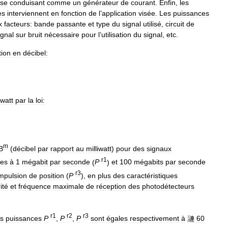
se
conduisant
comme
un
générateur
de
courant
.
Enfin
,
les
es
interviennent
en
fonction
de
l
’
application
visée
.
Les
puissances
x
facteurs:
bande
passante
et
type
du
signal
utilisé
,
circuit
de
ignal
sur
bruit
nécessaire
pour
l
’
utilisation
du
signal
,
etc
.
tion
en
décibel:
iwatt
par
la
loi:
m
B
(
décibel
par
rapport
au
milliwatt
)
pour
des
signaux
r1
es
à
1
mégabit
par
seconde
(
P
)
et
100
mégabits
par
seconde
r3
mpulsion
de
position
(
P
),
en
plus
des
caractéristiques
ité
et
fréquence
maximale
de
réception
des
photodétecteurs
r1
r2
r3
es
puissances
P
,
P
,
P
sont
égales
respectivement
à
漣
60