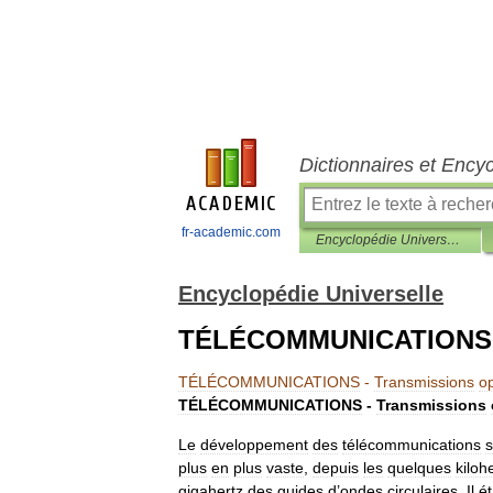
Dictionnaires et Ency
fr-academic.com
Encyclopédie Universelle
Encyclopédie Universelle
TÉLÉCOMMUNICATIONS - 
TÉLÉCOMMUNICATIONS
-
Transmissions
o
TÉLÉCOMMUNICATIONS
-
Transmissions
Le
développement
des
télécommunications
s
plus
en
plus
vaste
,
depuis
les
quelques
kiloh
gigahertz
des
guides
d
’
ondes
circulaires
.
Il
ét