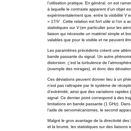
l
’
utilisation
pratique
.
En
général
,
on
est
rame
à
laquelle
le
contraste
apparent
d
’
un
objet
es
expérimentalement
que
,
entre
la
visibilité
V
e
=
17
/
V
.
Cette
relation
est
fort
utile
si
l
’
on
a
a
statistiques
sur
V
(
en
particulier
pour
les
aér
liaison
qui
nécessite
un
matériel
simple
et
bo
valables
que
pour
le
visible
et
ne
peuvent
êtr
Les
paramètres
précédents
créent
une
attén
bande
passante
du
signal
.
Un
autre
phénom
distorsion:
c
’
est
la
turbulence
de
l
’
atmosphèr
(
exemple
des
mirages
),
et
donc
des
déviatio
Ces
déviations
peuvent
donner
lieu
à
un
phé
n
’
est
pas
rattrapée
par
le
système
de
récepti
d
’
extrémité
,
ainsi
que
des
variations
rapides
signal
.
Ce
dernier
point
correspond
à
des
tra
limitations
en
bande
passante
(
1
GHz
).
Dans
l
’
aide
de
servomécanismes
,
le
second
appara
Malgré
le
gros
avantage
de
la
directivité
des
et
la
brume
,
les
statistiques
sur
des
liaisons
e