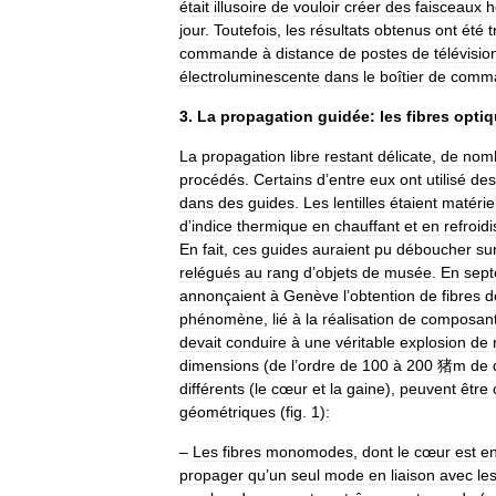
était
illusoire
de
vouloir
créer
des
faisceaux
h
jour
.
Toutefois
,
les
résultats
obtenus
ont
été
t
commande
à
distance
de
postes
de
télévisio
électroluminescente
dans
le
boîtier
de
comm
3
.
La
propagation
guidée:
les
fibres
opti
La
propagation
libre
restant
délicate
,
de
nom
procédés
.
Certains
d
’
entre
eux
ont
utilisé
des
dans
des
guides
.
Les
lentilles
étaient
matérie
d
’
indice
thermique
en
chauffant
et
en
refroid
En
fait
,
ces
guides
auraient
pu
déboucher
su
relégués
au
rang
d
’
objets
de
musée
.
En
sep
annonçaient
à
Genève
l
’
obtention
de
fibres
d
phénomène
,
lié
à
la
réalisation
de
composan
devait
conduire
à
une
véritable
explosion
de
dimensions
(
de
l
’
ordre
de
100
à
200
猪m
de
différents
(
le
cœur
et
la
gaine
),
peuvent
être
géométriques
(
fig
.
1
)
:
–
Les
fibres
monomodes
,
dont
le
cœur
est
e
propager
qu
’
un
seul
mode
en
liaison
avec
le