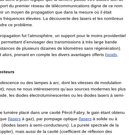
port
du
premier
réseau
de
télécommunications
digne
de
ce
nom
ir
un
moyen
de
propagation
que
dans
la
mesure
où
il
était
s
fréquences
élevées
.
La
découverte
des
lasers
et
les
nombreux
udre
ce
problème
.
ropagation
fut
l
’
atmosphère
,
un
support
pour
le
moins
providentiel
,
permettant
d
’
envisager
des
transmissions
à
très
large
bande
istances
de
plusieurs
dizaines
de
kilomètres
sans
régénération
).
t
alors
,
prenant
en
compte
les
divers
avantages
offerts
(
poids
,
ecteurs
ndescence
ou
des
lampes
à
arc
,
dont
les
vitesses
de
modulation
nt
);
nous
ne
nous
intéresserons
qu
’
aux
sources
modernes
les
plus
uide
,
les
diodes
électroluminescentes
ou
les
diodes
lasers
à
semi
-
e
lumière
placé
dans
une
cavité
Pérot
-
Fabry
,
le
gain
étant
obtenu
ique
(
lasers
à
gaz
),
par
pompage
optique
(
lasers
à
solide
ou
à
e
(
diodes
lasers
à
semi
-
conducteurs
).
La
pureté
spectrale
de
la
oppler
),
mais
aussi
de
la
cavité
(
coefficient
de
réflexion
des