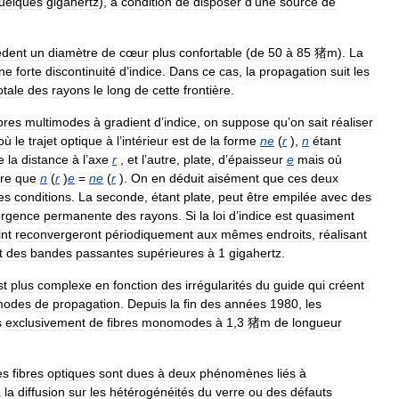
uelques
gigahertz
),
à
condition
de
disposer
d
’
une
source
de
èdent
un
diamètre
de
cœur
plus
confortable
(
de
50
à
85
猪m
).
La
ne
forte
discontinuité
d
’
indice
.
Dans
ce
cas
,
la
propagation
suit
les
otale
des
rayons
le
long
de
cette
frontière
.
ibres
multimodes
à
gradient
d
’
indice
,
on
suppose
qu
’
on
sait
réaliser
où
le
trajet
optique
à
l
’
intérieur
est
de
la
forme
ne
(
r
),
n
étant
e
la
distance
à
l
’
axe
r
,
et
l
’
autre
,
plate
,
d
’
épaisseur
e
mais
où
re
que
n
(
r
)
e
=
ne
(
r
).
On
en
déduit
aisément
que
ces
deux
es
conditions
.
La
seconde
,
étant
plate
,
peut
être
empilée
avec
des
ergence
permanente
des
rayons
.
Si
la
loi
d
’
indice
est
quasiment
int
reconvergeront
périodiquement
aux
mêmes
endroits
,
réalisant
t
des
bandes
passantes
supérieures
à
1
gigahertz
.
st
plus
complexe
en
fonction
des
irrégularités
du
guide
qui
créent
modes
de
propagation
.
Depuis
la
fin
des
années
1980
,
les
s
exclusivement
de
fibres
monomodes
à
1
,
3
猪m
de
longueur
es
fibres
optiques
sont
dues
à
deux
phénomènes
liés
à
à
la
diffusion
sur
les
hétérogénéités
du
verre
ou
des
défauts