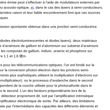
ière
émise
peut
s
’
effectuer
à
l
’
aide
de
modulateurs
externes
par
ou
acousto
-
optique
,
et
,
dans
le
cas
des
lasers
à
semi
-
conducteurs
,
dernière
raison
et
leur
faible
encombrement
font
que
ces
sources
iques
.
ission
spontanée
obtenue
dans
une
jonction
semi
-
conductrice
diodes
électroluminescentes
et
diodes
lasers
),
deux
matériaux
e
d
’
arséniure
de
gallium
et
d
’
aluminium
sur
substrat
d
’
arséniure
les
composés
de
gallium
,
indium
,
arsenic
et
phosphore
sur
re
1
,
1
et
1
,
6
猪m
.
es
pour
les
télécommunications
optiques
;
l
’
un
est
fondé
sur
la
sur
la
conversion
photon
-
électron
dans
les
jonctions
semi
-
ments
plus
sophistiqués
utilisent
la
multiplication
d
’
électrons
sur
multiplicateur
),
ou
le
processus
d
’
avalanche
dans
le
second
pendent
de
la
couche
utilisée
pour
la
photocathode
dans
le
ns
le
second
.
L
’
un
des
facteurs
prépondérants
lors
de
la
e
détecteur
proprement
dit
,
soit
par
l
’
amplification
intrinsèque
plificateur
électronique
de
sortie
.
Par
ailleurs
,
des
limitations
isée
par
l
’
intermédiaire
des
capacités
des
différents
éléments
et