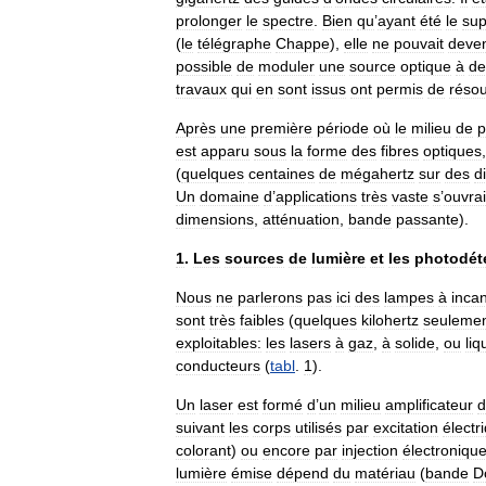
prolonger
le
spectre
.
Bien
qu
’
ayant
été
le
sup
(
le
télégraphe
Chappe
),
elle
ne
pouvait
deven
possible
de
moduler
une
source
optique
à
de
travaux
qui
en
sont
issus
ont
permis
de
réso
Après
une
première
période
où
le
milieu
de
p
est
apparu
sous
la
forme
des
fibres
optiques
(
quelques
centaines
de
mégahertz
sur
des
d
Un
domaine
d
’
applications
très
vaste
s
’
ouvrai
dimensions
,
atténuation
,
bande
passante
).
1
.
Les
sources
de
lumière
et
les
photodét
Nous
ne
parlerons
pas
ici
des
lampes
à
inca
sont
très
faibles
(
quelques
kilohertz
seuleme
exploitables:
les
lasers
à
gaz
,
à
solide
,
ou
liq
conducteurs
(
tabl
.
1
).
Un
laser
est
formé
d
’
un
milieu
amplificateur
d
suivant
les
corps
utilisés
par
excitation
électr
colorant
)
ou
encore
par
injection
électroniqu
lumière
émise
dépend
du
matériau
(
bande
D