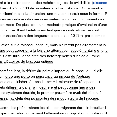
né
à
la
notion
connue
des
météorologues
de
«
visibilité
» (
distance
t
réduit
à
2
p
.
100
de
sa
valeur
à
faible
distance
).
On
a
montré
n
kilomètres
et
l
’
atténuation
,
une
relation
existait
sous
la
forme
見
ccès
aux
relevés
des
services
météorologiques
qui
donnent
des
odromes
).
De
plus
,
c
’
est
une
méthode
pratique
d
’
évaluation
d
’
une
n
marché
.
Il
est
toutefois
évident
que
ces
indications
ne
sont
e
transposées
à
des
longueurs
d
’
ondes
de
10
猪m
,
par
exemple
.
uation
sur
le
faisceau
optique
,
mais
n
’
altèrent
pas
directement
la
ène
peut
apporter
à
la
fois
une
atténuation
supplémentaire
et
une
e
.
Cette
turbulence
crée
des
hétérogénéités
d
’
indice
du
milieu
ns
aléatoires
du
faisceau
optique
.
nomène
lent
,
la
dérive
du
point
d
’
impact
du
faisceau
qui
,
si
elle
on
,
crée
une
perte
en
puissance
au
niveau
de
l
’
optique
(
quelques
kilohertz
)
dans
la
tache
lumineuse
de
réception
du
jets
différents
dans
l
’
atmosphère
et
peut
donner
lieu
à
des
les
systèmes
étudiés
,
le
premier
paramètre
avait
été
résolu
à
issait
au
-
delà
des
possibilités
des
modulateurs
de
l
’
époque
.
lasers
,
les
phénomènes
les
plus
contraignants
étant
le
brouillard
xpérimentales
concernant
l
’
atténuation
du
signal
ont
montré
qu
’
il