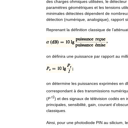
des
charges
ohmiques
utilisées
,
le
détecteur
paramètres
géométriques
et
les
tensions
util
minimales
détectées
dépendent
de
nombreu
détection
(
numérique
,
analogique
),
rapport
s
Reprenant
la
définition
classique
de
l
’
atténua
on
définira
une
puissance
par
rapport
au
mill
on
détermine
les
puissances
exprimées
en
d
correspondant
à
des
transmissions
numériqu
r2
(
P
)
et
des
signaux
de
télévision
codés
en
i
principales
,
sensibilité
,
gain
,
courant
d
’
obscur
classiques
.
Ainsi
,
pour
une
photodiode
PIN
au
silicium
,
l