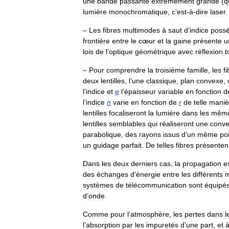
une
bande
passante
extrêmement
grande
(
q
lumière
monochromatique
,
c
’
est
-
à
-
dire
laser
.
–
Les
fibres
multimodes
à
saut
d
’
indice
poss
frontière
entre
le
cœur
et
la
gaine
présente
u
lois
de
l
’
optique
géométrique
avec
réflexion
t
–
Pour
comprendre
la
troisième
famille
,
les
f
deux
lentilles
,
l
’
une
classique
,
plan
convexe
,
l
’
indice
et
e
l
’
épaisseur
variable
en
fonction
d
l
’
indice
n
varie
en
fonction
de
r
de
telle
maniè
lentilles
focaliseront
la
lumière
dans
les
mêm
lentilles
semblables
qui
réaliseront
une
conv
parabolique
,
des
rayons
issus
d
’
un
même
po
un
guidage
parfait
.
De
telles
fibres
présenten
Dans
les
deux
derniers
cas
,
la
propagation
e
des
échanges
d
’
énergie
entre
les
différents
systèmes
de
télécommunication
sont
équipé
d
’
onde
.
Comme
pour
l
’
atmosphère
,
les
pertes
dans
l
l
’
absorption
par
les
impuretés
d
’
une
part
,
et