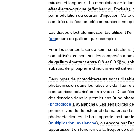
miroirs
,
et
longueur
).
La
modulation
de
la
lum
effet
électro
-
optique
(
effet
Kerr
ou
Pockels
),
par
modulation
du
courant
d
’
injection
.
Cette
sont
très
utilisées
en
télécommunications
opt
Les
diodes
électroluminescentes
utilisent
l
’
ém
(
ars
éniure
de
gallium
,
par
exemple
).
Pour
les
sources
lasers
à
semi
-
conducteurs
(
sont
utilisés
;
ce
sont
soit
les
composés
à
bas
de
gallium
émettant
entre
0
,
8
et
0
,
9
猪m
,
soit
substrat
de
phosphure
d
’
indium
émettant
ent
Deux
types
de
photodétecteurs
sont
utilisabl
photoémission
dans
les
tubes
à
vide
,
l
’
autre
conductrices
polarisées
en
inverse
.
Deux
élé
des
dynodes
dans
le
premier
cas
(
tube
photo
(
photodiode
à
avalanche
).
Les
sensibilités
dé
premier
type
de
détecteur
et
du
matériau
da
photodétection
est
le
bruit
apporté
,
soit
par
l
(
multiplication
,
avalanche
),
ou
encore
par
l
’
am
apparaissent
en
fonction
de
la
fréquence
util