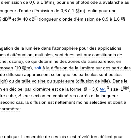
d
’
émission
de
0
,
6
à
1
猪m
);
pour
une
photodiode
à
avalanche
au
longueur
d
’
onde
d
’
émission
de
0
,
6
à
1
猪m
);
enfin
pour
une
m
m
5
dB
et
漣
40
dB
(
longueur
d
’
onde
d
’
émission
de
0
,
9
à
1
,
6
猪
agation
de
la
lumière
dans
l
’
atmosphère
pour
des
applications
ses
d
’
atténuation
,
multiples
,
sont
dues
soit
aux
constituants
de
one
,
ozone
),
ce
qui
détermine
des
zones
de
transparence
,
en
moyen
(
10
猪m
),
soit
à
la
diffusion
de
la
lumière
sur
des
particules
de
diffusion
apparaissent
selon
que
les
particules
sont
petites
igh
)
ou
de
taille
voisine
ou
supérieure
(
diffusion
de
Mie
).
Dans
le
3
漣
4
n
en
décibel
par
kilomètre
est
de
la
forme
見
=
3
,
6
NA
size
=
1
,
tre
cube
,
A
leur
section
en
centimètres
carrés
et
la
longueur
second
cas
,
la
diffusion
est
nettement
moins
sélective
et
obéit
à
paramètre:
ce
optique
.
L
’
ensemble
de
ces
lois
s
’
est
révélé
très
délicat
pour